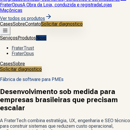
FraterOpus
A Obra da Loja, conduzida e registrada
Lojas
Maçônicas
Ver todos os produtos
Cases
Sobre
Contato
Solicitar diagnostico
Serviços
Produtos
Novo
FraterTrust
FraterOpus
Cases
Sobre
Solicitar diagnostico
Fábrica de software para PMEs
Desenvolvimento sob medida para
empresas brasileiras que precisam
escalar
A FraterTech combina estratégia, UX, engenharia e SEO técnico
para construir sistemas que reduzem custo operacional,