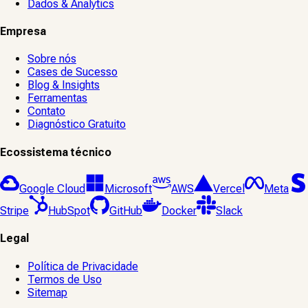
Dados & Analytics
Empresa
Sobre nós
Cases de Sucesso
Blog & Insights
Ferramentas
Contato
Diagnóstico Gratuito
Ecossistema técnico
Google Cloud
Microsoft
AWS
Vercel
Meta
Stripe
HubSpot
GitHub
Docker
Slack
Legal
Política de Privacidade
Termos de Uso
Sitemap