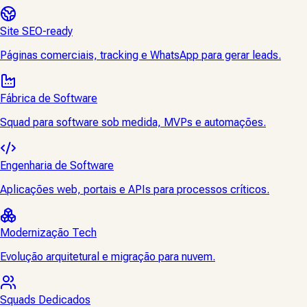
Site SEO-ready
Páginas comerciais, tracking e WhatsApp para gerar leads.
Fábrica de Software
Squad para software sob medida, MVPs e automações.
Engenharia de Software
Aplicações web, portais e APIs para processos críticos.
Modernização Tech
Evolução arquitetural e migração para nuvem.
Squads Dedicados