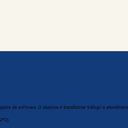
galos de software. O objetivo é transformar tráfego e atendime
LGPD)