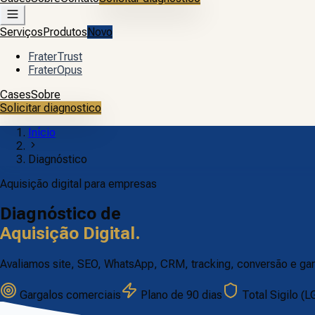
Serviços
Produtos
Novo
FraterTrust
FraterOpus
Cases
Sobre
Solicitar diagnostico
Início
Diagnóstico
Aquisição digital para empresas
Diagnóstico de
Aquisição Digital.
Avaliamos site, SEO, WhatsApp, CRM, tracking, conversão e gar
Gargalos comerciais
Plano de 90 dias
Total Sigilo (