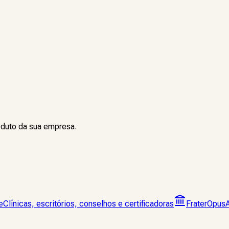
oduto da sua empresa.
e
Clínicas, escritórios, conselhos e certificadoras
FraterOpus