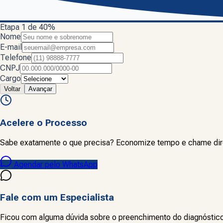
Etapa
1
de
4
0
%
Nome
E-mail
Telefone
CNPJ
Cargo
Voltar
Avançar
Acelere o Processo
Sabe exatamente o que precisa? Economize tempo e chame direto
Agendar pelo WhatsApp
Fale com um Especialista
Ficou com alguma dúvida sobre o preenchimento do diagnóstico