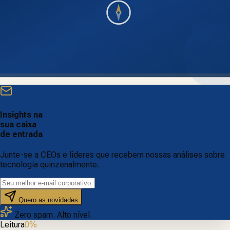
3. Decisão
Promover, pausar ou descartar. Sem apego. O backlog deve
refletir aprendizado.
Quer rodar um discovery?
Conduzimos o processo e
entregamos roadmap priorizado.
Insights na
sua caixa
de entrada
Junte-se a CEOs e líderes que recebem nossas análises sobre
tecnologia quinzenalmente.
Quero as novidades
Zero spam. Alto nível.
Leitura
0
%