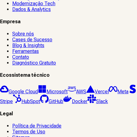
Modernização Tech
Dados & Analytics
Empresa
Sobre nós
Cases de Sucesso
Blog & Insights
Ferramentas
Contato
Diagnóstico Gratuito
Ecossistema técnico
Google Cloud
Microsoft
AWS
Vercel
Meta
Stripe
HubSpot
GitHub
Docker
Slack
Legal
Política de Privacidade
Termos de Uso