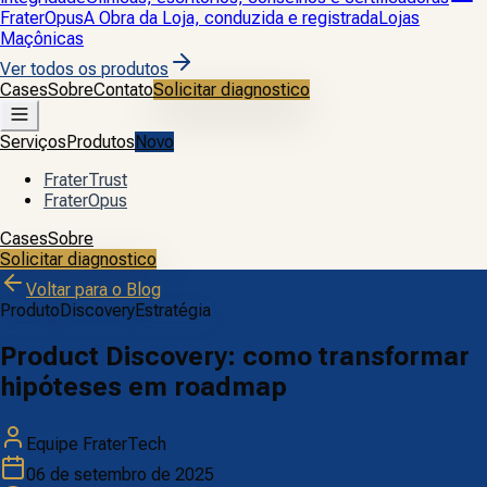
FraterOpus
A Obra da Loja, conduzida e registrada
Lojas
Maçônicas
Ver todos os produtos
Cases
Sobre
Contato
Solicitar diagnostico
Serviços
Produtos
Novo
FraterTrust
FraterOpus
Cases
Sobre
Solicitar diagnostico
Voltar para o Blog
Produto
Discovery
Estratégia
Product Discovery: como transformar
hipóteses em roadmap
Equipe FraterTech
06 de setembro de 2025